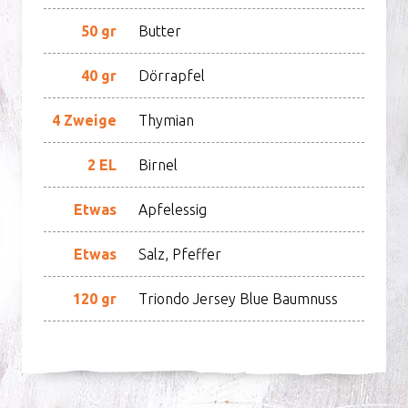
50 gr
Butter
40 gr
Dörrapfel
4 Zweige
Thymian
2 EL
Birnel
Etwas
Apfelessig
Etwas
Salz, Pfeffer
120 gr
Triondo Jersey Blue Baumnuss