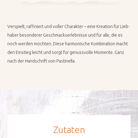
Ver­spielt, raf­fi­niert und vol­ler Cha­rak­ter – eine Krea­ti­on für Lieb­
ha­ber be­son­de­rer Ge­schmacks­er­leb­nis­se und für alle, die es
noch wer­den möch­ten. Die­se har­mo­ni­sche Kom­bi­na­ti­on macht
DE
FR
den Ein­stieg leicht und sorgt für ge­nuss­vol­le Mo­men­te. Ganz
nach der Hand­schrift von Pas­ti­nella.
Zutaten