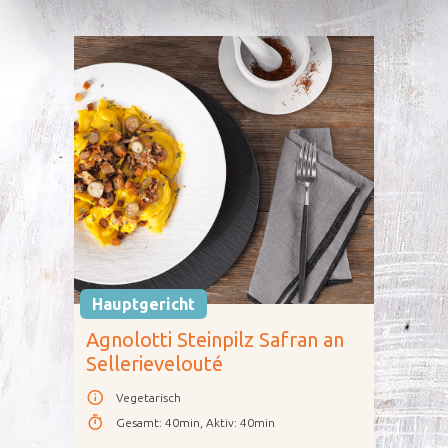
Hauptgericht
Agnolotti Steinpilz Safran an
Sellerievelouté
Vegetarisch
Gesamt
:
40min
,
Aktiv
:
40min