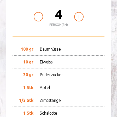
4
PERSON(EN)
100 gr
Baumnüsse
10 gr
Eiweiss
30 gr
Puderzucker
1 Stk
Apfel
1/2 Stk
Zimtstange
1 Stk
Schalotte