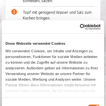
schneiden, salzen.
Topf mit genügend Wasser und Salz zum
Kochen bringen.
Schalotte und Dörrapfel in Brunoise
schneiden.
Diese Webseite verwendet Cookies
Thymian vom Zweig entfernen und klein
Wir verwenden Cookies, um Inhalte und Anzeigen zu
hacken.
personalisieren, Funktionen für soziale Medien anbieten
zu können und die Zugriffe auf unsere Website zu
Schalotte in Butter andünsten bis sie glasig
analysieren. Außerdem geben wir Informationen zu Ihrer
wird. Thymian und Dörrapfel beigeben,
Verwendung unserer Website an unsere Partner für
leicht mitdünsten. Bratapfel beigeben. Mit
soziale Medien, Werbung und Analysen weiter. Unsere
Birnel, Essig, Salz und Pfeffer
Partner führen diese Informationen möglicherweise mit
abschmecken.
weiteren Daten zusammen, die Sie ihnen bereitgestellt
haben oder die sie im Rahmen Ihrer Nutzung der Dienste
Triondo Jersey Blue Baumnuss gemäss
gesammelt haben.
Einwilligungsauswahl
Anleitung zubereiten.