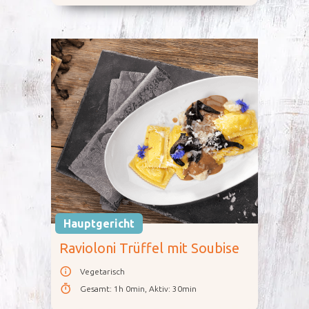
Hauptgericht
Ravioloni Trüffel mit Soubise
Vegetarisch
Gesamt
:
1h 0min
,
Aktiv
:
30min