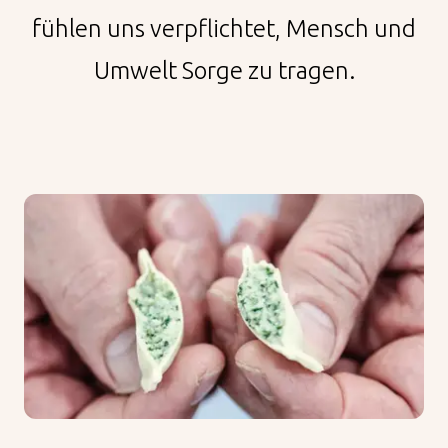
fühlen uns verpflichtet, Mensch und
Unsere Influencer
Umwelt Sorge zu tragen.
Arbeiten bei Pastinella
Unser Verkaufsteam
DE
FR