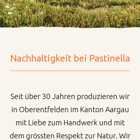
Unternehmen
Nachhaltigkeit
Nachhaltigkeit bei Pastinella
Produktverantwortung
Umweltverantwortung
Seit über 30 Jahren produzieren wir
Soziale Verantwortung
in Oberentfelden im Kanton Aargau
Nachhaltigkeitsbericht
mit Liebe zum Handwerk und mit
Pastinella arbeitet neu mit
dem grössten Respekt zur Natur. Wir
Too Good To Go.