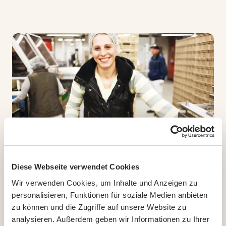
Diese Webseite verwendet Cookies
Die Nachhaltigkeitsstrategie von Pastinella
Das Mutterunternehmen von Pastinella, die ORIOR Gruppe mit
Wir verwenden Cookies, um Inhalte und Anzeigen zu
personalisieren, Funktionen für soziale Medien anbieten
Hauptsitz in Zürich, verfolgt eine gruppenweite
zu können und die Zugriffe auf unsere Website zu
Nachhaltigkeitsstrategie
, der sich auch Pastinella mit vollem
analysieren. Außerdem geben wir Informationen zu Ihrer
Einsatz verpflichtet. Nachhaltigkeit – oder die ORIOR