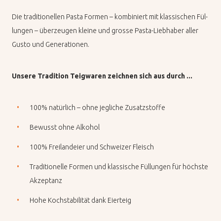
Die tra­di­tio­nel­len Pas­ta For­men – kom­bi­niert mit klas­si­schen Fül­
lun­gen – über­zeu­gen klei­ne und gros­se Pas­ta-Lieb­ha­ber al­ler
Gus­to und Ge­ne­ra­tio­nen.
Un­se­re Tra­di­ti­on Teig­wa­ren zeich­nen sich aus durch ...
100% natürlich – ohne jegliche Zusatzstoffe
Bewusst ohne Alkohol
100% Freilandeier und Schweizer Fleisch
Traditionelle Formen und klassische Füllungen für höchste
Akzeptanz
Hohe Kochstabilität dank Eierteig