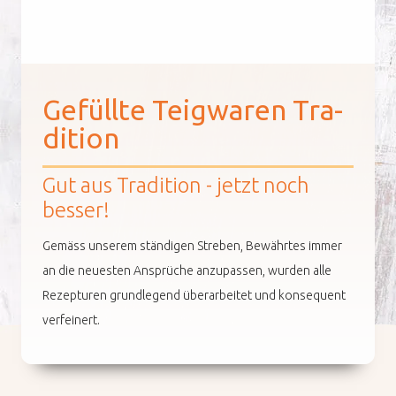
Ge­füll­te Teig­wa­ren Tra­
Unternehmen
di­ti­on
Nachhaltigkeit
Gut aus Tradition - jetzt noch
besser!
Unsere Influencer
Gemäss unserem ständigen Streben, Bewährtes immer
Arbeiten bei Pastinella
an die neuesten Ansprüche anzupassen, wurden alle
Rezepturen grundlegend überarbeitet und konsequent
Unser Verkaufsteam
verfeinert.