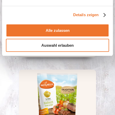
Details zeigen
Alle zulassen
Tortelloni Tricolore
Ricotta Spinat
Auswahl erlauben