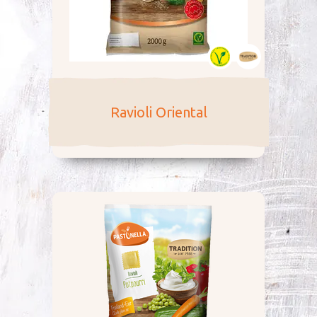
Ra­violi Orien­tal