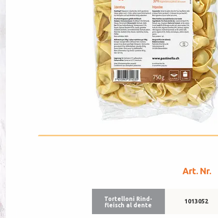
Art. Nr.
Tor­tel­lo­ni Rind­
1013052
fleisch al den­te