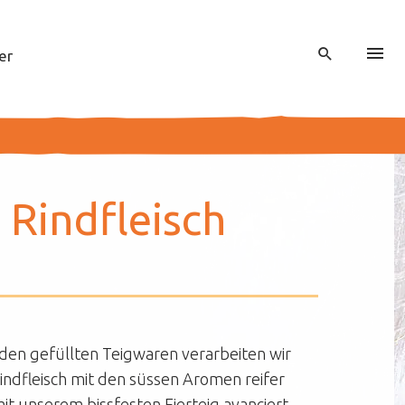
er
ni Rind­fleisch
 den gefüllten Teigwaren verarbeiten wir
Rindfleisch mit den süssen Aromen reifer
t unserem bissfesten Eierteig avanciert