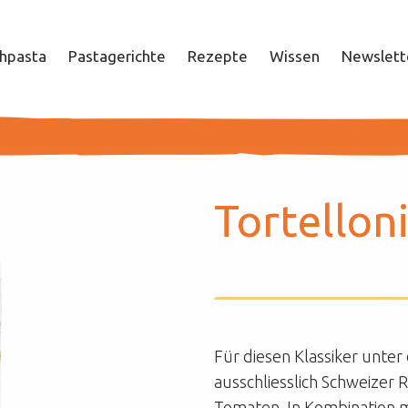
chpasta
Pastagerichte
Rezepte
Wissen
Newslett
Unternehmen
Tor­tel­lo­
Nachhaltigkeit
Unsere Influencer
Für diesen Klassiker unter
Arbeiten bei Pastinella
ausschliesslich Schweizer 
Tomaten. In Kombination mi