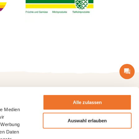
Alle zulassen
a - ORIOR Food AG
Industriestrasse 40
CH-5036 Oberentfelden
le Medien
ir
Tel:
+41 62 737 28 28
info@pastinella.ch
Auswahl erlauben
, Werbung
ren Daten