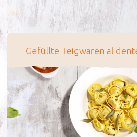
Ge­füll­te Teig­wa­ren al den­t