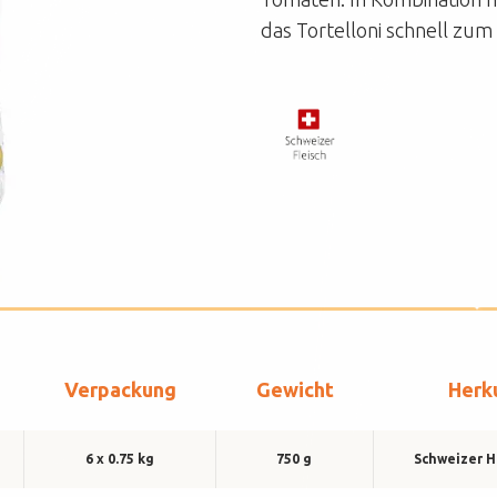
Unser Verkaufsteam
das Tortelloni schnell zum 
DE
FR
Verpackung
Gewicht
Herk
6 x 0.75 kg
750 g
Schweizer H