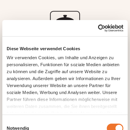
Diese Webseite verwendet Cookies
Wir verwenden Cookies, um Inhalte und Anzeigen zu
Kochtopf
personalisieren, Funktionen für soziale Medien anbieten
zu können und die Zugriffe auf unsere Website zu
Tiefgefrorene Teigwaren in kochendes,
analysieren. Außerdem geben wir Informationen zu Ihrer
leicht gesalzenes Wasser geben,
Verwendung unserer Website an unsere Partner für
aufkochen und köcheln lassen, ab 3
soziale Medien, Werbung und Analysen weiter. Unsere
Minuten probieren bis der gewünschte
Partner führen diese Informationen möglicherweise mit
al dente Grad erreicht ist.
weiteren Daten zusammen, die Sie ihnen bereitgestellt
haben oder die sie im Rahmen Ihrer Nutzung der Dienste
gesammelt haben.
Einwilligungsauswahl
Notwendig