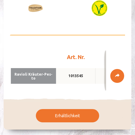
DE
FR
Art. Nr.
Verpackun
Ra­vio­li Kräu­ter-Pes­
1013545
3 x 2 kg
to
Erhältlichkeit