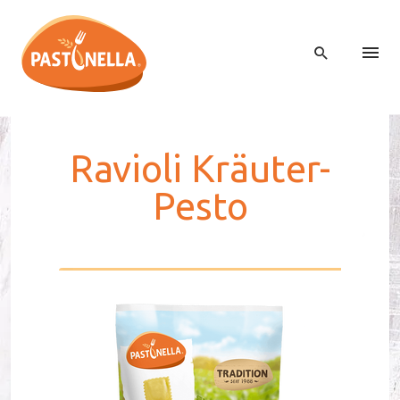
Ra­vio­li Kräu­ter-
Pes­to