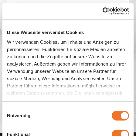
Gemäss unserem ständigen
Diese Webseite verwendet Cookies
Streben, Bewährtes immer an die
Wir verwenden Cookies, um Inhalte und Anzeigen zu
neuesten Ansprüche anzupassen,
personalisieren, Funktionen für soziale Medien anbieten
wurden alle Rezepturen
zu können und die Zugriffe auf unsere Website zu
grundlegend überarbeitet und
analysieren. Außerdem geben wir Informationen zu Ihrer
Verwendung unserer Website an unsere Partner für
konsequent verfeinert.
soziale Medien, Werbung und Analysen weiter. Unsere
Partner führen diese Informationen möglicherweise mit
weiteren Daten zusammen, die Sie ihnen bereitgestellt
Produkte anzeigen
haben oder die sie im Rahmen Ihrer Nutzung der Dienste
gesammelt haben.
Einwilligungsauswahl
Notwendig
Funktional