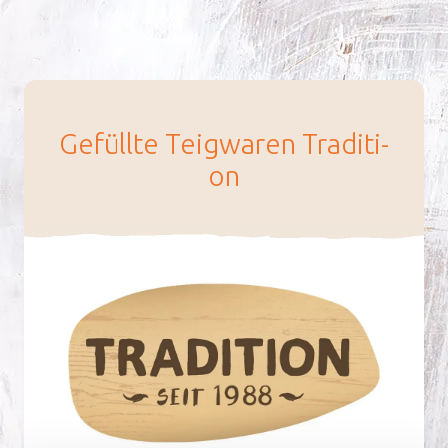
Ge­füll­te Teig­wa­ren Tra­di­ti­
on