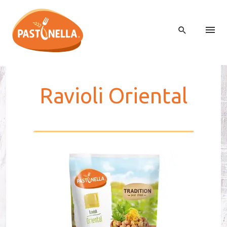
Ra­violi Orien­tal