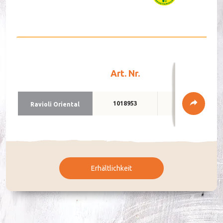
Art. Nr.
Verpackun
DE
FR
1018953
3 x 2 kg
Ra­violi Orien­tal
Erhältlichkeit