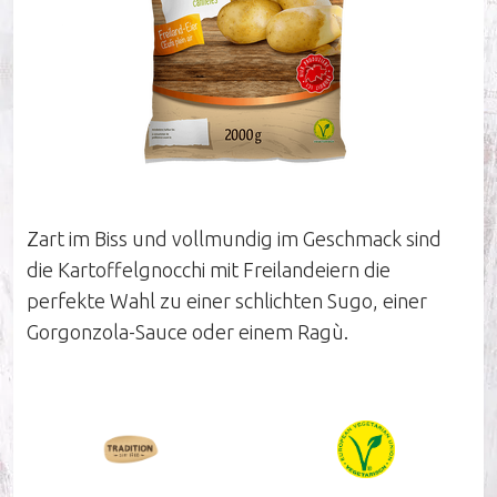
Unternehmen
Nachhaltigkeit
Zart im Biss und vollmundig im Geschmack sind
Unsere Influencer
die Kartoffelgnocchi mit Freilandeiern die
perfekte Wahl zu einer schlichten Sugo, einer
Arbeiten bei Pastinella
Gorgonzola-Sauce oder einem Ragù.
Unser Verkaufsteam