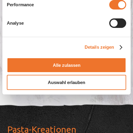
Performance
Analyse
Punkten Sie bei Ihren Gästen mit
beliebten und genussvollen
Beilagen von Pastinella.
Details zeigen
Alle zulassen
Produkte anzeigen
Auswahl erlauben
Pasta-Kreationen