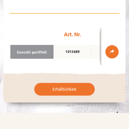
Art. Nr.
Verpackun
DE
FR
1013689
2 x 2 kg
Gnoc­chi ge­rif­felt
Erhältlichkeit