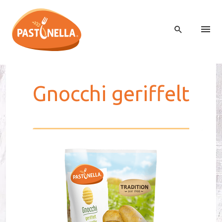
Gnoc­chi ge­rif­felt