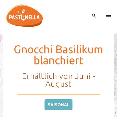
Gnoc­chi Ba­si­li­kum
blan­chiert
Erhältlich von Juni -
August
SAISONAL