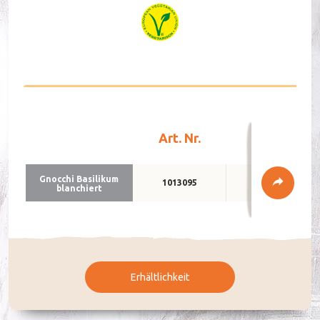
DE
FR
Art. Nr.
Verpackun
Gnoc­chi Ba­si­li­kum
1013095
5 x 1 kg
blan­chiert
Erhältlichkeit