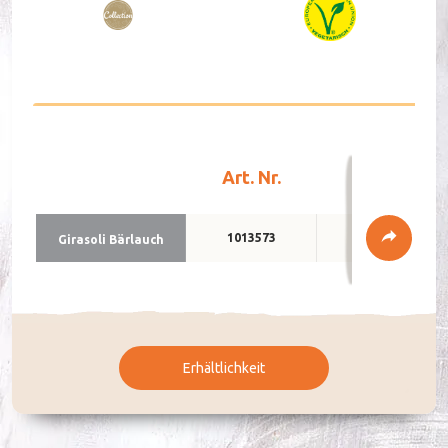
DE
FR
Art. Nr.
Verpackun
1013573
2 x 2 kg
Gi­ra­so­li Bär­lauch
Erhältlichkeit