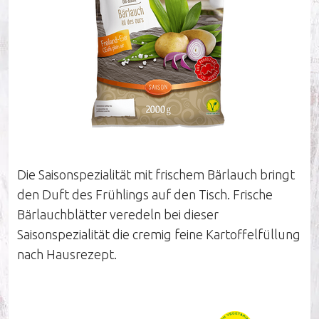
Unternehmen
Nachhaltigkeit
Unsere Influencer
Die Saisonspezialität mit frischem Bärlauch bringt
den Duft des Frühlings auf den Tisch. Frische
Arbeiten bei Pastinella
Bärlauchblätter veredeln bei dieser
Saisonspezialität die cremig feine Kartoffelfüllung
Unser Verkaufsteam
nach Hausrezept.