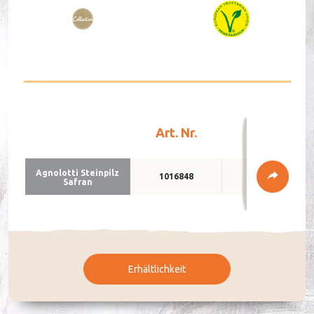
DE
FR
Art. Nr.
Verpackun
Agno­lot­ti Stein­pilz
1016848
2 x 2kg
Sa­fran
Erhältlichkeit