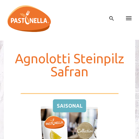
Agno­lot­ti Stein­pilz
Sa­fran
SAISONAL