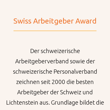
Swiss Arbeitgeber Award
Société
Durabilité
Der schweizerische
Nos influenceurs
Arbeitgeberverband sowie der
schweizerische Personalverband
Carrières
zeichnen seit 2000 die besten
Équipe de vente
Arbeitgeber der Schweiz und
Lichtenstein aus. Grundlage bildet die