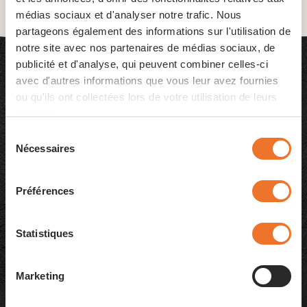
médias sociaux et d'analyser notre trafic. Nous
partageons également des informations sur l'utilisation de
notre site avec nos partenaires de médias sociaux, de
publicité et d'analyse, qui peuvent combiner celles-ci
avec d'autres informations que vous leur avez fournies
Créations de pâtes
ou qu'ils ont collectées lors de votre utilisation de leurs
services.
Sélection
Nécessaires
du
consentement
Préférences
Statistiques
Marketing