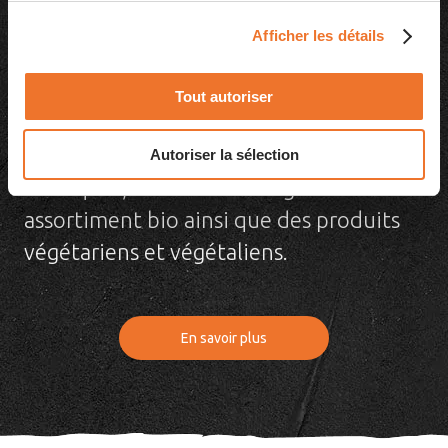
Afficher les détails
Dans notre catalogue, vous trouverez
Tout autoriser
des pâtes fraîches et surgelées, des
produits Gourmet et des pâtes
Autoriser la sélection
classiques, soit aussi un large
assortiment bio ainsi que des produits
végétariens et végétaliens.
En savoir plus