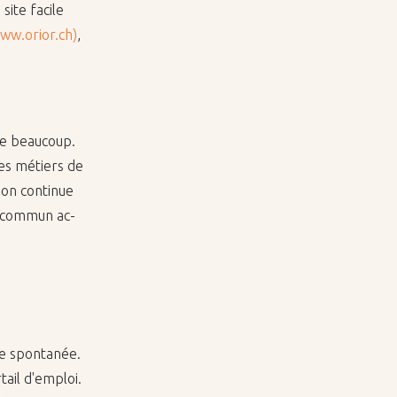
site fa­cile
ww.orior.ch)
,
sse beau­coup.
es mé­tiers de
ion conti­nue
un com­mun ac­
e spon­ta­née.
tail d'em­ploi.