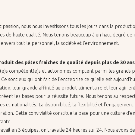
et pas­sion, nous nous in­ves­tis­sons tous les jours dans la pro­duc­t
ses de haute qua­lité. Nous te­nons beau­coup à un haut de­gré de 
en­vers tout le per­son­nel, la so­ciété et l’en­vi­ron­ne­ment.
pro­duit des pâtes fraîches de qua­lité de­puis plus de 30 ans
e)s com­pé­tent(e)s et au­to­nomes comptent parmi les grands p
. Ce sont eux qui ont fait de l’en­tre­prise ce qu’elle est au­jour­d’h
a­tion, leur grande af­fi­nité au pro­duit ali­men­taire et leur agir en­
ls créent les bases pour la réus­site fu­ture. Nous te­nons au res­pect
et na­tio­na­li­tés. La dis­po­ni­bi­lité, la flexi­bi­lité et l’en­ga­ge­ment
o­ra­tion. Cette convi­via­lité consti­tue la base pour une culture d’en
­rante.
a­vail en 3 équipes, on tra­vaille 24 heures sur 24. Nous avons d