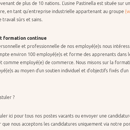
e­nant de plus de 10 na­tions. L’usine Pas­ti­nella est si­tuée sur un 
fre, en tant qu’en­tre­prise in­dus­trielle ap­par­te­nant au groupe
(w
tra­vail sûrs et sains.
t for­ma­tion conti­nue
per­son­nelle et pro­fes­sion­nelle de nos em­ployé(e)s nous in­té­re
compte en­vi­ron 100 em­ployé(e)s et forme des ap­pre­nants dans l
ue et comme em­ployé(e) de com­merce. Nous mi­sons sur la for­ma­t
é(e)s au moyen d’un sou­tien in­di­vi­duel et d’ob­jec­tifs fixés d’
tu­ler ?
­ler ici pour tous nos postes va­cants ou en­voyer une can­di­da­tur
r que nous ac­cep­tons les can­di­da­tures uni­que­ment via notre por­