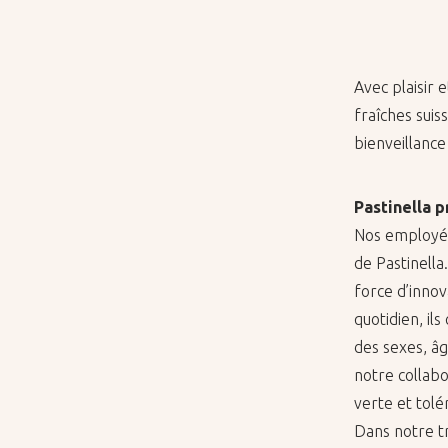
Avec plai­sir 
fraîches suis
bien­veillance 
Pas­ti­nella 
Nos em­ployé(
de Pas­ti­nella
force d’in­no­v
quo­ti­dien, i
des sexes, âges 
notre col­la­b
verte et to­lé
Dans notre tr