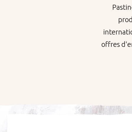
Pastin
prod
internat
offres d'e