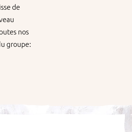
isse de
iveau
outes nos
 du groupe: