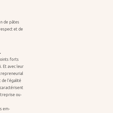
ion de pâtes
res­pect et de
.
oints forts
ui. Et avec leur
tre­pre­neu­rial
 de l’éga­lité
 ca­rac­té­risent
­tre­prise ou­
es em­