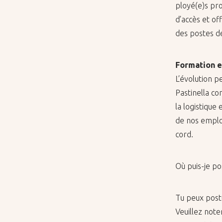
ployé(e)s pro­v
d’ac­cès et of
des postes de 
For­ma­tion e
L’évo­lu­tion 
Pas­ti­nella 
la lo­gis­tiq
de nos em­ploy
cord.
Où puis-je pos­
Tu peux pos­tu
Veuillez no­te