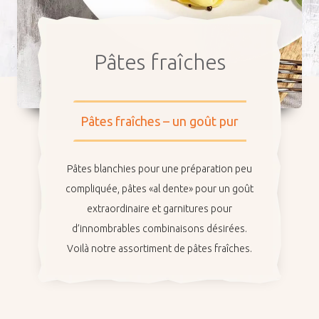
Pâtes fraîches
Société
Pâtes fraîches – un goût pur
Durabilité
Nos influenceurs
Pâtes blanchies pour une préparation peu
compliquée, pâtes «al dente» pour un goût
extraordinaire et garnitures pour
Carrières
d’innombrables combinaisons désirées.
Voilà notre assortiment de pâtes fraîches.
Équipe de vente