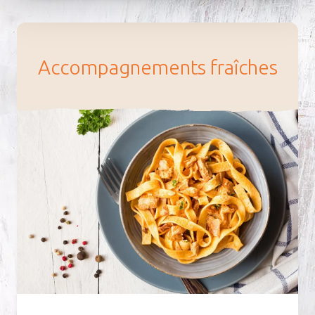
Ac­com­pa­gne­ments fraîches