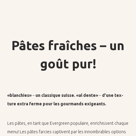
Pâtes fraîches – un
DE
FR
goût pur!
«blan­chies»
–
un clas­sique suisse. «al dente»
–
d’une tex­
ture ex­tra ferme pour les gour­mands exi­geants.
Les pâtes, en tant que Ever­green po­pu­laire, en­ri­chissent chaque
menu! Les pâtes far­cies cap­tivent par les in­nom­brables op­tions