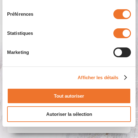
consentement
Préférences
Les pâtes fraîches al dente
Statistiques
particulièrement goûteuses
présentent des avantages qualité
indéniables: Le degré de fermeté
Marketing
peut être défini à volonté. la
pasteurisation à la vapeur
Afficher les détails
préserve les arômes et leur
permet de se développer
parfaitement.
Tout autoriser
Autoriser la sélection
Présenter les produits