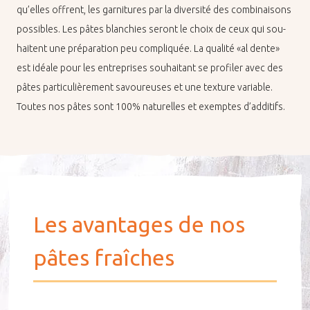
qu’elles offrent, les gar­ni­tures par la di­ver­sité des com­bi­nai­sons
pos­sibles. Les pâtes blan­chies se­ront le choix de ceux qui sou­
haitent une pré­pa­ra­tion peu com­pli­quée. La qua­lité «al dente»
est idéale pour les en­tre­prises sou­hai­tant se pro­fi­ler avec des
pâtes par­ti­cu­liè­re­ment sa­vou­reuses et une tex­ture va­riable.
Toutes nos pâtes sont 100% na­tu­relles et exemptes d’ad­di­tifs.
Les avantages de nos
pâtes fraîches