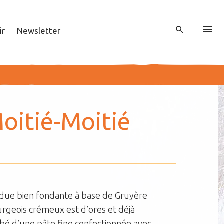
ir
Newsletter
oi­tié-Moi­tié
ndue bien fondante à base de Gruyère
urgeois crémeux est d’ores et déjà
bé d’une pâte fine confectionnée avec