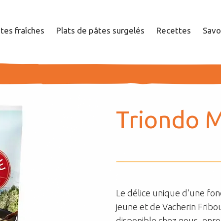
tes fraîches
Plats de pâtes surgelés
Recettes
Savo
Société
Tri­ondo M
Durabilité
Nos influenceurs
Le délice unique d’une fo
Carrières
jeune et de Vacherin Fribo
disponible chez nous, enro