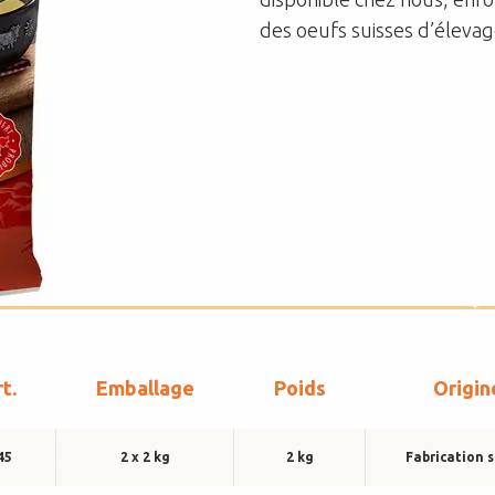
Équipe de vente
des oeufs suisses d’élevage
DE
FR
t.
Emballage
Poids
Origin
45
2 x 2 kg
2 kg
Fabrication s