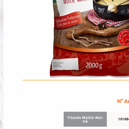
N° Ar
Tri­ondo Moi­tié-Moi­
10168
tié