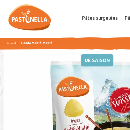
Pâtes surgelées
Pâ
Accueil
Triondo Moitié-Moitié
DE SAISON