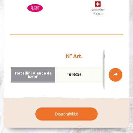
DE
FR
N° Art.
Emballage
Tor­tel­lini Viande de
1019036
5 x 2 kg
bœuf
Disponibilité