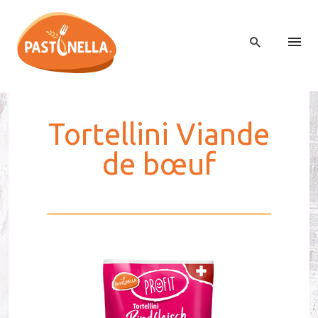
Tor­tel­lini Viande
de bœuf