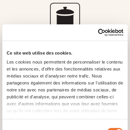
Casserole
Ce site web utilise des cookies.
Les cookies nous permettent de personnaliser le contenu
Plonger les pâtes surgelées dans de
et les annonces, d'offrir des fonctionnalités relatives aux
l’eau bouillante légèrement salée,
médias sociaux et d'analyser notre trafic. Nous
porter à ébullition et laisser frémir,
partageons également des informations sur l'utilisation de
déguster après 4 minutes pour parvenir
notre site avec nos partenaires de médias sociaux, de
au degré de cuisson désiré.
publicité et d'analyse, qui peuvent combiner celles-ci
avec d'autres informations que vous leur avez fournies
ou qu'ils ont collectées lors de votre utilisation de leurs
services.
Sélection