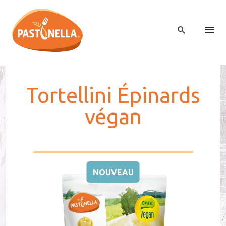
Tor­tel­lini Épi­nards
vé­gan
NOUVEAU