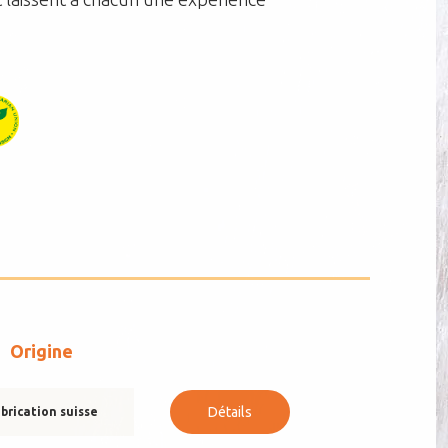
Origine
Détails
brication suisse