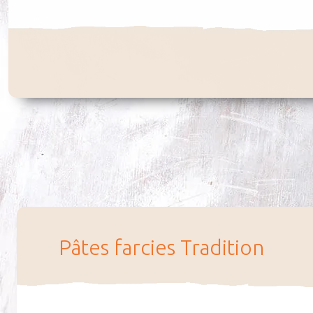
Pâtes far­cies Tra­di­tion