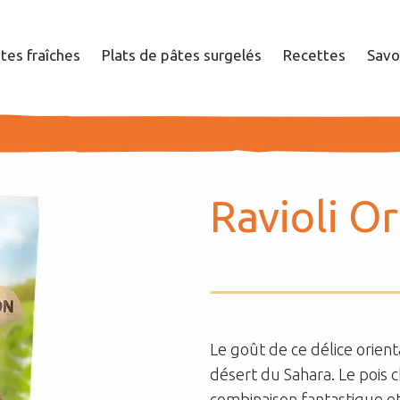
tes fraîches
Plats de pâtes surgelés
Recettes
Savo
Société
Ra­violi Or
Durabilité
Nos influenceurs
Le goût de ce délice orien
Carrières
désert du Sahara. Le pois 
combinaison fantastique et