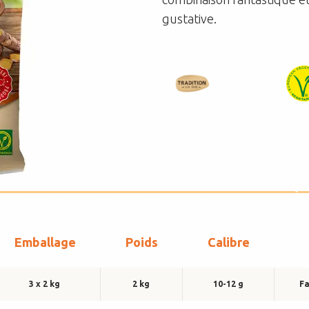
Équipe de vente
gustative.
DE
FR
Emballage
Poids
Calibre
3 x 2 kg
2 kg
10-12 g
Fa