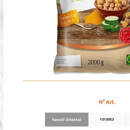
N° Art.
1018953
Ra­violi Orien­tal