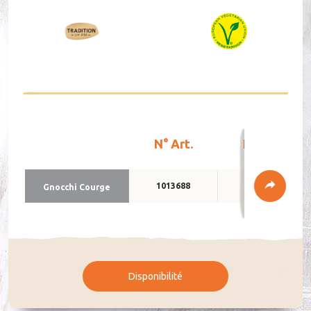
DE
FR
N° Art.
Emballage
1013688
2 x 2 kg
Gnoc­chi Courge
Disponibilité