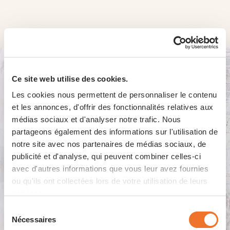
Ce site web utilise des cookies.
Les cookies nous permettent de personnaliser le contenu
et les annonces, d'offrir des fonctionnalités relatives aux
médias sociaux et d'analyser notre trafic. Nous
partageons également des informations sur l'utilisation de
Ac­com­pa­gne­ments Tra­di­
notre site avec nos partenaires de médias sociaux, de
tion
publicité et d'analyse, qui peuvent combiner celles-ci
avec d'autres informations que vous leur avez fournies
ou qu'ils ont collectées lors de votre utilisation de leurs
services.
Sélection
Nécessaires
du