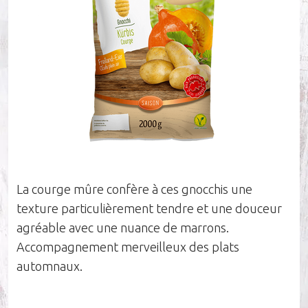
Société
Durabilité
Nos influenceurs
La courge mûre confère à ces gnocchis une
Carrières
texture particulièrement tendre et une douceur
agréable avec une nuance de marrons.
Équipe de vente
Accompagnement merveilleux des plats
automnaux.