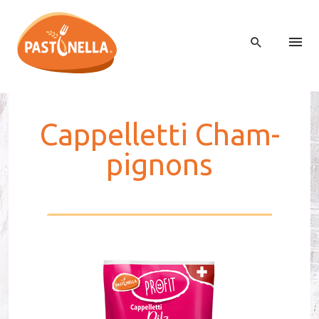
Cap­pel­letti Cham­
pi­gnons