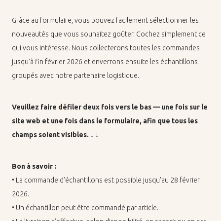
Grâce au for­mu­laire, vous pou­vez fa­ci­le­ment sé­lec­tion­ner les
nou­veau­tés que vous sou­hai­tez goû­ter. Co­chez sim­ple­ment ce
qui vous in­té­resse. Nous col­lec­te­rons toutes les com­mandes
jus­qu’à fin fé­vrier 2026 et en­ver­rons en­suite les échan­tillons
grou­pés avec notre par­te­naire lo­gis­tique.
DE
FR
Veuillez faire dé­fi­ler deux fois vers le bas — une fois sur le
site web et une fois dans le for­mu­laire, afin que tous les
champs soient vi­sibles. ↓ ↓
Bon à sa­voir :
• La com­mande d’échan­tillons est pos­sible jus­qu’au 28 fé­vrier
2026.
• Un échan­tillon peut être com­mandé par ar­ticle.