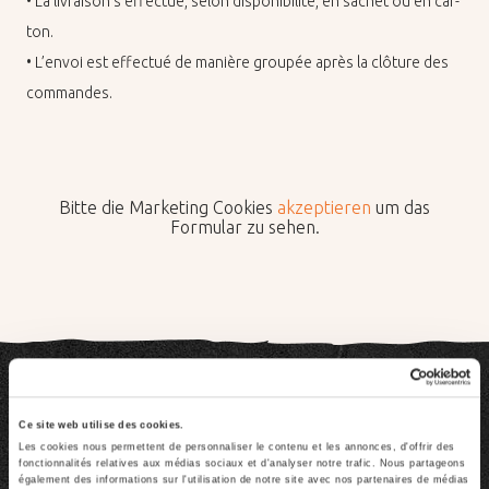
• La li­vrai­son s’ef­fec­tue, se­lon dis­po­ni­bi­lité, en sa­chet ou en car­
ton.
• L’en­voi est ef­fec­tué de ma­nière grou­pée après la clô­ture des
com­mandes.
Bitte die Marketing Cookies
akzeptieren
um das
Formular zu sehen.
Créations de pâtes
Ce site web utilise des cookies.
Les cookies nous permettent de personnaliser le contenu et les annonces, d'offrir des
fonctionnalités relatives aux médias sociaux et d'analyser notre trafic. Nous partageons
également des informations sur l'utilisation de notre site avec nos partenaires de médias