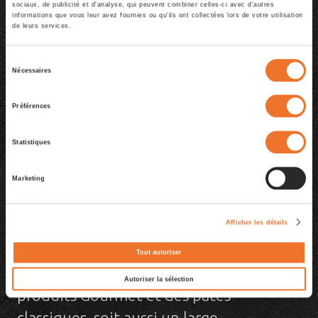
sociaux, de publicité et d'analyse, qui peuvent combiner celles-ci avec d'autres
informations que vous leur avez fournies ou qu'ils ont collectées lors de votre utilisation
de leurs services.
Sélection
Nécessaires
du
consentement
Préférences
Statistiques
Marketing
Afficher les détails
Dans notre catalogue, vous trouverez
Tout autoriser
des pâtes fraîches et surgelées, des
Autoriser la sélection
produits Gourmet et des pâtes
classiques, soit aussi un large