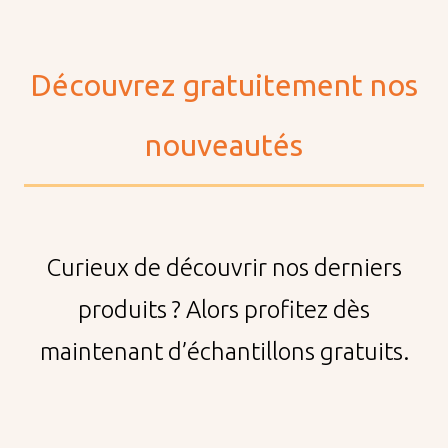
Découvrez gratuitement nos
Société
nouveautés
Durabilité
Nos influenceurs
Curieux de découvrir nos derniers
Carrières
produits ? Alors profitez dès
maintenant d’échantillons gratuits.
Équipe de vente